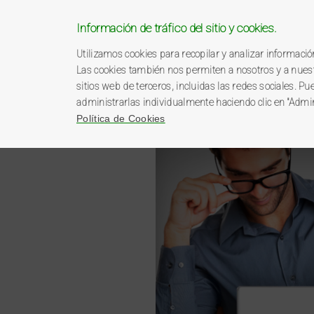
Información de tráfico del sitio y cookies.
Utilizamos cookies para recopilar y analizar información
Las cookies también nos permiten a nosotros y a nuestr
sitios web de terceros, incluidas las redes sociales. Pue
administrarlas individualmente haciendo clic en "Admi
Política de Cookies
Programa miBP
Catálogo 