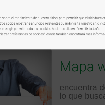
Registrarme / Ini
 sobre el rendimiento de nuestro sitio y para permitir que el sitio funcio
os socios mostrarle anuncios relevantes cuando visita nuestro sitio y o
de elegir permitir todas las cookies haciendo clic en "Permitir todas" o
nistrar preferencias de cookies", donde también encontrará más informa
miBP
Ahorro miBP
Promociones
Tu 
Mapa 
encuentra d
lo que busc