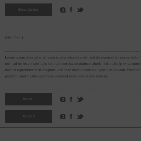
¡Descúbrelos!
Offer Test 1
Lorem ipsum dolor sit amet, consectetur adipiscing elit, sed do eiusmod tempor incididunt 
enim ad minim veniam, quis nostrud exercitation ullamco laboris nisi ut aliquip ex ea co
dolor in reprehenderit in voluptate velit esse cillum dolore eu fugiat nulla pariatur. Except
proident, sunt in culpa qui officia deserunt mollit anim id est laborum.
Action 1
Action 2